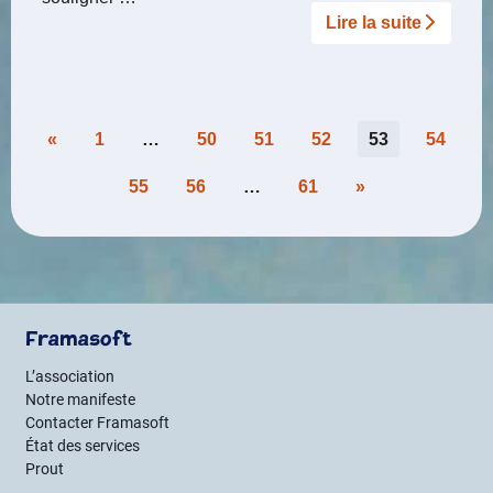
Lire la suite­­
Pagination
«
1
…
50
51
52
53
54
des
55
56
…
61
»
publications
Framasoft
L’association
Notre manifeste
Contacter Framasoft
État des services
Prout