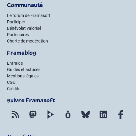
Communauté
Le forum de Framasoft
Participer
Bénévolat valorisé
Partenaires
Charte de modération
Framablog
Entraide
Guides et astuces
Mentions légales
CGU
Crédits
Suivre Framasoft
Flux RSS
Mastodon
PeerTube
Mobilizon
Bluesky
LinkedIn
Fac