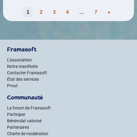
Pagination
1
2
3
4
…
7
»
des
publications
Framasoft
L’association
Notre manifeste
Contacter Framasoft
État des services
Prout
Communauté
Le forum de Framasoft
Participer
Bénévolat valorisé
Partenaires
Charte de modération