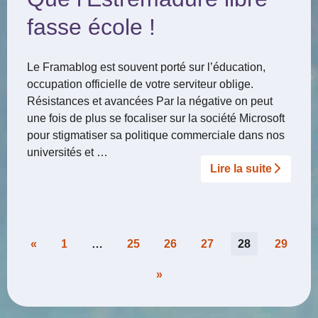
fasse école !
Le Framablog est souvent porté sur l’éducation,
occupation officielle de votre serviteur oblige.
Résistances et avancées Par la négative on peut
une fois de plus se focaliser sur la société Microsoft
pour stigmatiser sa politique commerciale dans nos
universités et …
Lire la suite­­
Pagination
«
1
…
25
26
27
28
29
des
»
publications