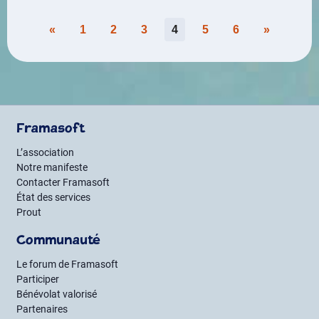
Pagination
«
1
2
3
4
5
6
»
des
publications
Framasoft
L’association
Notre manifeste
Contacter Framasoft
État des services
Prout
Communauté
Le forum de Framasoft
Participer
Bénévolat valorisé
Partenaires