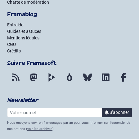
Charte de modération
Framablog
Entraide
Guides et astuces
Mentions légales
CGU
Crédits
Suivre Framasoft
Flux RSS
Mastodon
PeerTube
Mobilizon
Bluesky
LinkedIn
Fac
Newsletter
Votre courriel
à la 
S’abonner
Nous envoyons environ 4 messages par an pour vous informer sur l’essentiel de
nos actions (
voir les archives
).