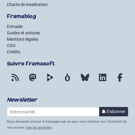
Charte de modération
Framablog
Entraide
Guides et astuces
Mentions légales
CGU
Crédits
Suivre Framasoft
Flux RSS
Mastodon
PeerTube
Mobilizon
Bluesky
LinkedIn
Fac
Newsletter
Votre courriel
à la 
S’abonner
Nous envoyons environ 4 messages par an pour vous informer sur l’essentiel de
nos actions (
voir les archives
).