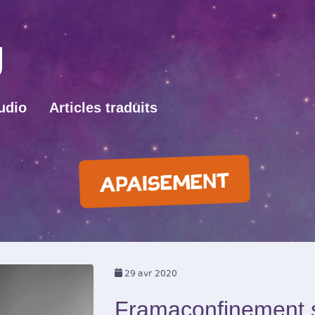
udio
Articles traduits
APAISEMENT
29
avr 2020
Framaconfinement 