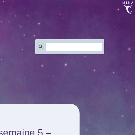
MENU
Rechercher
:
semaine 5 –