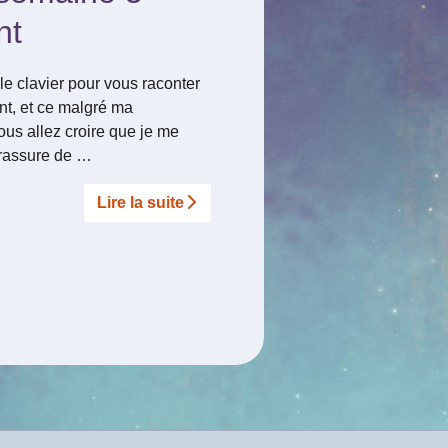
nt
e clavier pour vous raconter
t, et ce malgré ma
vous allez croire que je me
 rassure de …
Lire la suite­­