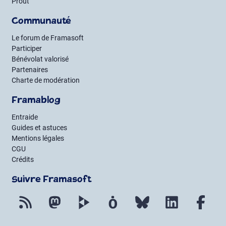
Prout
Communauté
Le forum de Framasoft
Participer
Bénévolat valorisé
Partenaires
Charte de modération
Framablog
Entraide
Guides et astuces
Mentions légales
CGU
Crédits
Suivre Framasoft
Flux RSS
Mastodon
PeerTube
Mobilizon
Bluesky
LinkedIn
Fac