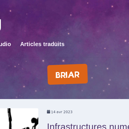
udio
Articles traduits
BRIAR
14
avr 2023
Infrastructures num