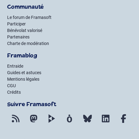
Communauté
Le forum de Framasoft
Participer
Bénévolat valorisé
Partenaires
Charte de modération
Framablog
Entraide
Guides et astuces
Mentions légales
CGU
Crédits
Suivre Framasoft
Flux RSS
Mastodon
PeerTube
Mobilizon
Bluesky
LinkedIn
Fac