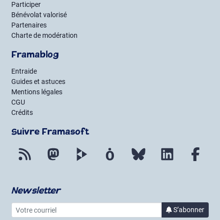
Participer
Bénévolat valorisé
Partenaires
Charte de modération
Framablog
Entraide
Guides et astuces
Mentions légales
CGU
Crédits
Suivre Framasoft
Flux RSS
Mastodon
PeerTube
Mobilizon
Bluesky
LinkedIn
Fac
Newsletter
Votre courriel
à la 
S’abonner