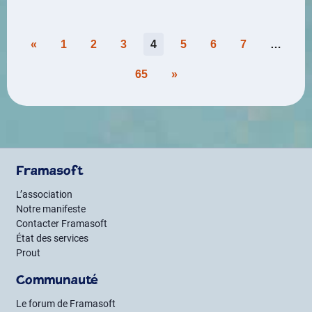
Pagination
«
1
2
3
4
5
6
7
…
des
65
»
publications
Framasoft
L’association
Notre manifeste
Contacter Framasoft
État des services
Prout
Communauté
Le forum de Framasoft