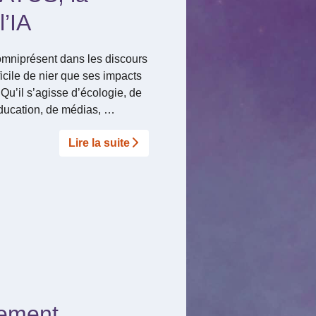
l’IA
st omniprésent dans les discours
fficile de nier que ses impacts
. Qu’il s’agisse d’écologie, de
éducation, de médias, …
Lire la suite­­
gement