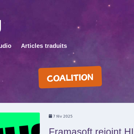
udio
Articles traduits
COALITION
7
fév 2025
Framasoft rejoint H