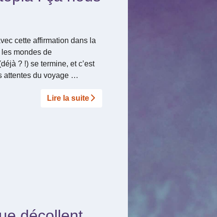
avec cette affirmation dans la
r les mondes de
éjà ? !) se termine, et c’est
s attentes du voyage …
Lire la suite­­
que décollent