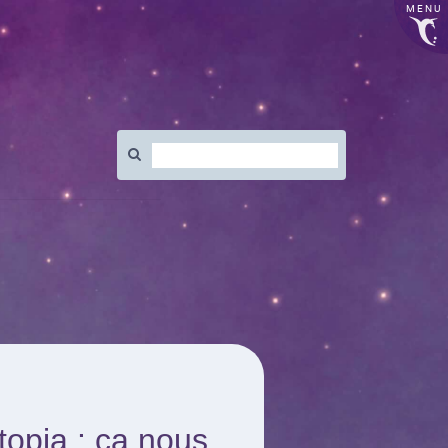
MENU
Rechercher
:
opia : ça nous