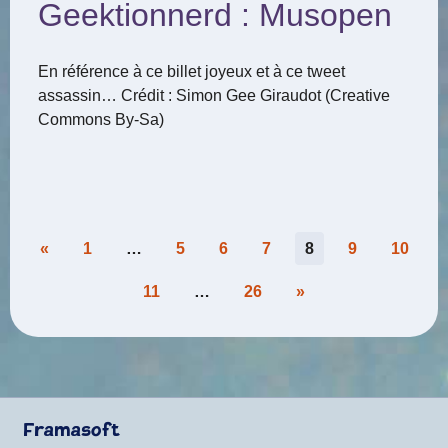
Geektionnerd : Musopen
En référence à ce billet joyeux et à ce tweet
assassin… Crédit : Simon Gee Giraudot (Creative
Commons By-Sa)
Pagination
«
1
…
5
6
7
8
9
10
des
11
…
26
»
publications
Framasoft