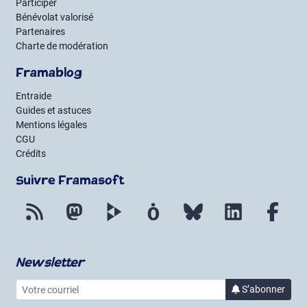
Participer
Bénévolat valorisé
Partenaires
Charte de modération
Framablog
Entraide
Guides et astuces
Mentions légales
CGU
Crédits
Suivre Framasoft
Flux RSS
Mastodon
PeerTube
Mobilizon
Bluesky
LinkedIn
Fac
Newsletter
Votre courriel
à la 
S’abonner