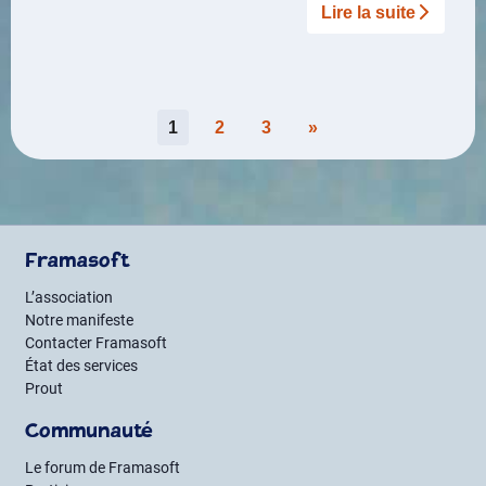
Lire la suite­­
Pagination
1
2
3
»
des
publications
Framasoft
L’association
Notre manifeste
Contacter Framasoft
État des services
Prout
Communauté
Le forum de Framasoft