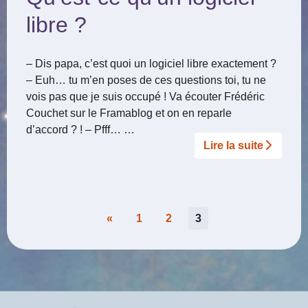
libre ?
– Dis papa, c’est quoi un logiciel libre exactement ?
– Euh… tu m’en poses de ces questions toi, tu ne
vois pas que je suis occupé ! Va écouter Frédéric
Couchet sur le Framablog et on en reparle
d’accord ? ! – Pfff… …
Lire la suite­­
Pagination
«
1
2
3
des
publications