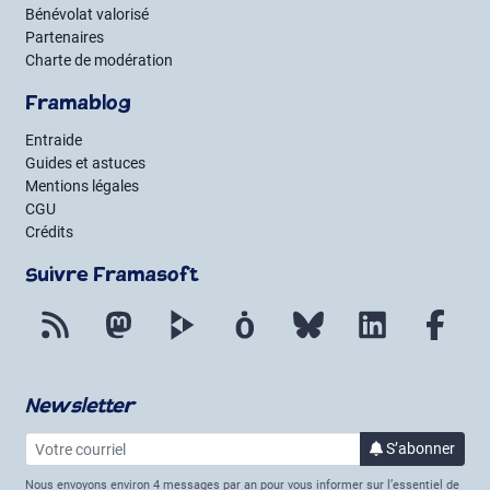
Bénévolat valorisé
Partenaires
Charte de modération
Framablog
Entraide
Guides et astuces
Mentions légales
CGU
Crédits
Suivre Framasoft
Flux RSS
Mastodon
PeerTube
Mobilizon
Bluesky
LinkedIn
Fac
Newsletter
Votre courriel
à la 
S’abonner
Nous envoyons environ 4 messages par an pour vous informer sur l’essentiel de