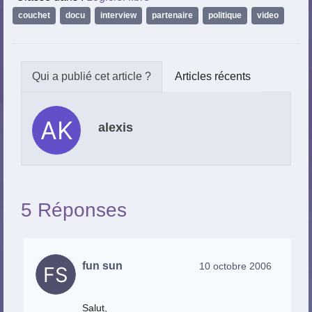
couchet
,
docu
,
interview
,
partenaire
,
politique
,
video
Articles récents
alexis
5 Réponses
fun sun
10 octobre 2006
Salut,