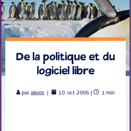
De la politique et du
logiciel libre
10
oct 2006
Temps
par
alexis
|
|
1
min
de
lecture