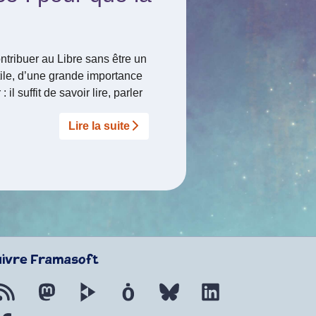
ribuer au Libre sans être un
tile, d’une grande importance
 il suffit de savoir lire, parler
Lire la suite­­
uivre Framasoft
Flux RSS
Mastodon
PeerTube
Mobilizon
Bluesky
LinkedIn
Facebook