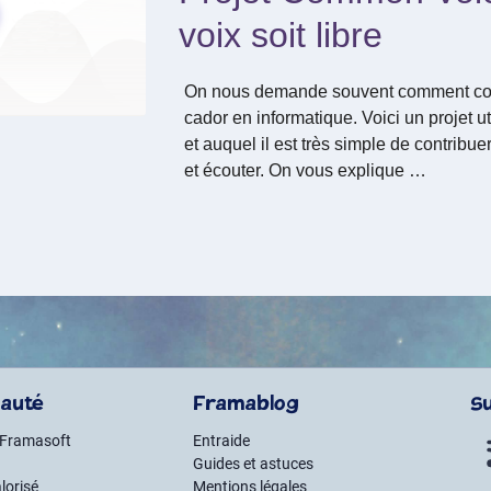
voix soit libre
On nous demande souvent comment cont
cador en informatique. Voici un projet u
et auquel il est très simple de contribuer :
et écouter. On vous explique …
auté
Framablog
S
 Framasoft
Entraide
Guides et astuces
lorisé
Mentions légales