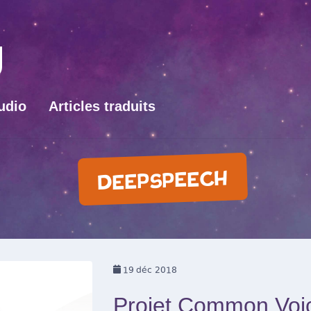
udio
Articles traduits
DEEPSPEECH
19
déc 2018
Projet Common Voic