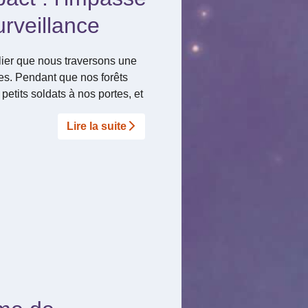
urveillance
blier que nous traversons une
des. Pendant que nos forêts
etits soldats à nos portes, et
Lire la suite­­