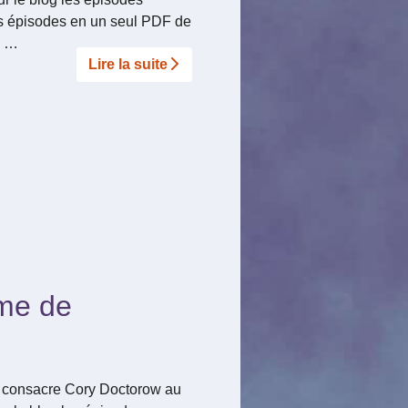
rs épisodes en un seul PDF de
m …
Lire la suite­­
sme de
ue consacre Cory Doctorow au