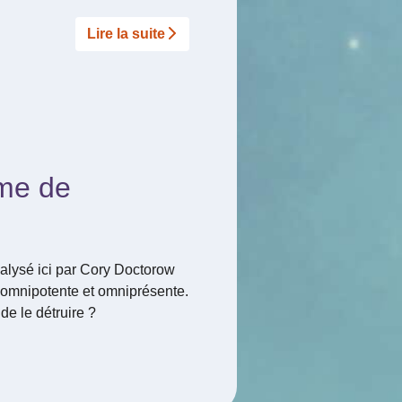
Lire la suite­­
sme de
nalysé ici par Cory Doctorow
t omnipotente et omniprésente.
de le détruire ?