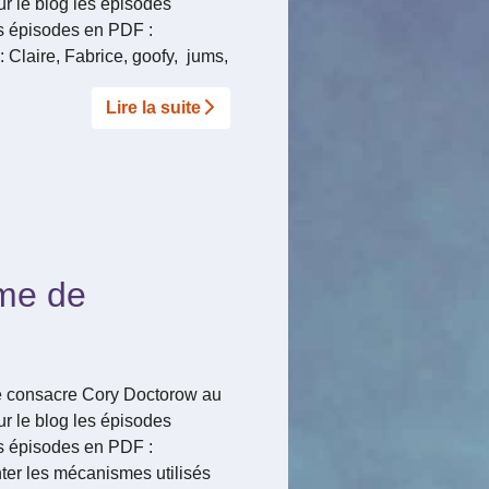
ur le blog les épisodes
rs épisodes en PDF :
 Claire, Fabrice, goofy, jums,
Lire la suite­­
sme de
que consacre Cory Doctorow au
ur le blog les épisodes
rs épisodes en PDF :
nter les mécanismes utilisés