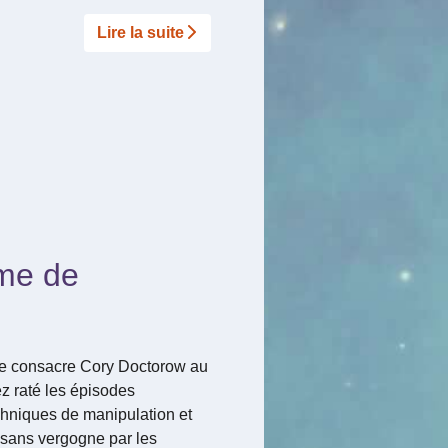
Lire la suite­­
sme de
que consacre Cory Doctorow au
ez raté les épisodes
echniques de manipulation et
es sans vergogne par les