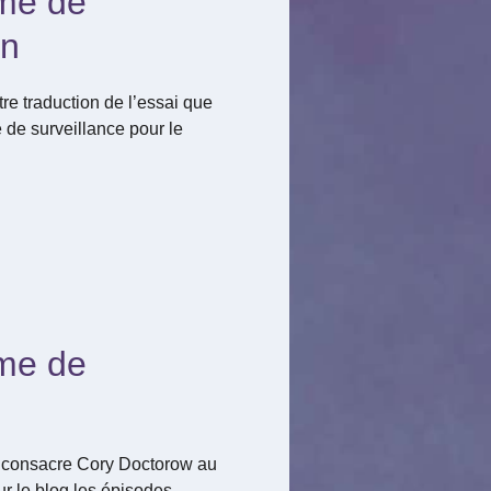
sme de
in
tre traduction de l’essai que
de surveillance pour le
sme de
ue consacre Cory Doctorow au
ur le blog les épisodes