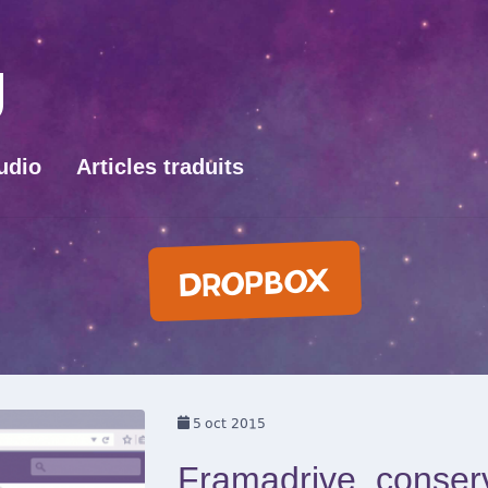
udio
Articles traduits
DROPBOX
5
oct 2015
Framadrive, conser