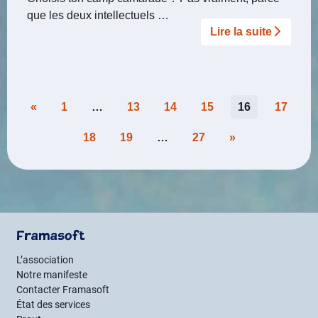
que les deux intellectuels …
Lire la suite­­
Pagination
«
1
…
13
14
15
16
17
des
18
19
…
27
»
publications
Framasoft
L’association
Notre manifeste
Contacter Framasoft
État des services