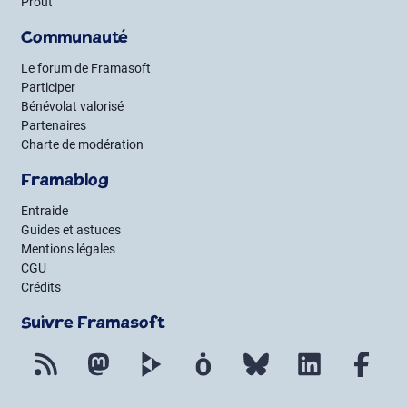
Prout
Communauté
Le forum de Framasoft
Participer
Bénévolat valorisé
Partenaires
Charte de modération
Framablog
Entraide
Guides et astuces
Mentions légales
CGU
Crédits
Suivre Framasoft
Flux RSS
Mastodon
PeerTube
Mobilizon
Bluesky
LinkedIn
Fac