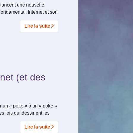
 lancent une nouvelle
ondamental. Internet et son
Lire la suite­­
rnet (et des
 un « poke » à un « poke »
es lois qui dessinent les
Lire la suite­­