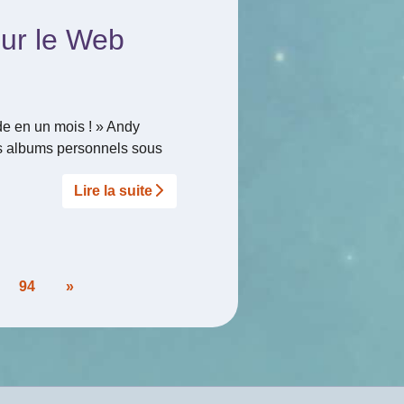
sur le Web
de en un mois ! » Andy
 des albums personnels sous
Lire la suite­­
94
»