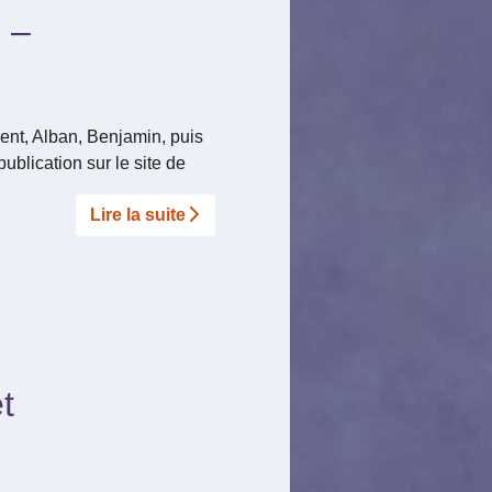
 –
nt, Alban, Benjamin, puis
blication sur le site de
Lire la suite­­
t