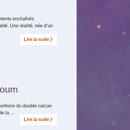
guments enchaînés
ité. Une réalité, née d’un
Lire la suite­­
Ploum
 sortions du double carcan
(de la …
Lire la suite­­