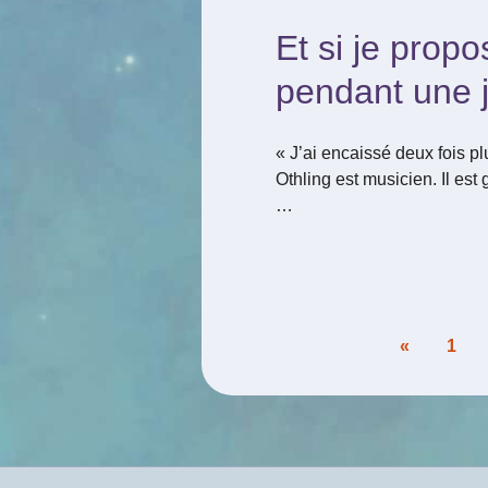
Et si je prop
pendant une 
« J’ai encaissé deux fois p
Othling est musicien. Il est
…
Pagination
«
1
des
publications