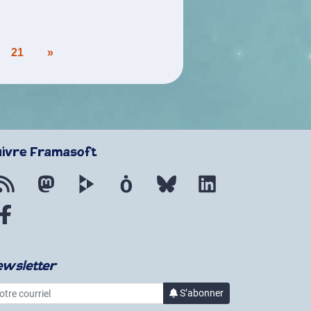
21
»
uivre Framasoft
Flux RSS
Mastodon
PeerTube
Mobilizon
Bluesky
LinkedIn
Facebook
ewsletter
re courriel
à la lettre d’informa
S’abonner