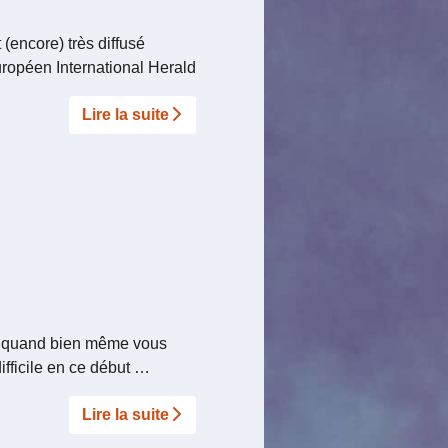
(encore) très diffusé
uropéen International Herald
Lire la suite­­
ru quand bien même vous
ifficile en ce début …
Lire la suite­­