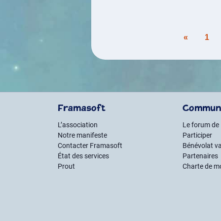
Pagination
«
1
des
publications
Framasoft
Commun
L’association
Le forum de
Notre manifeste
Participer
Contacter Framasoft
Bénévolat va
État des services
Partenaires
Prout
Charte de m