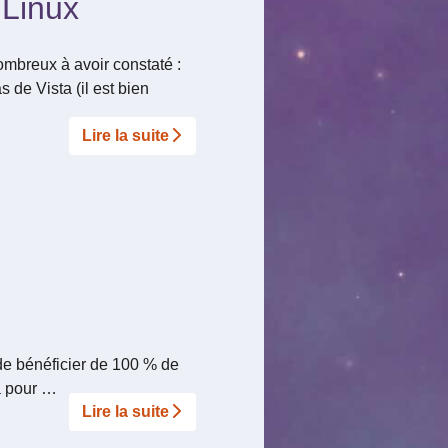
 Linux
ombreux à avoir constaté :
 de Vista (il est bien
Lire la suite­­
de bénéficier de 100 % de
ra pour …
Lire la suite­­