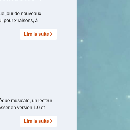
aque jour de nouveaux
i pour x raisons, à
Lire la suite­­
hèque musicale, un lecteur
asser en version 1.0 et
Lire la suite­­