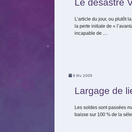
Le désastre V
L’article du jour, ou plutô
la perte initiale de « l’ava
incapable de …
8
fév 2009
Largage de li
Les soldes sont passées ma
baisse sur 100 % de la séle