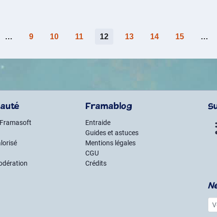
…
9
10
11
12
13
14
15
…
auté
Framablog
S
 Framasoft
Entraide
Guides et astuces
lorisé
Mentions légales
CGU
odération
Crédits
N
Vot