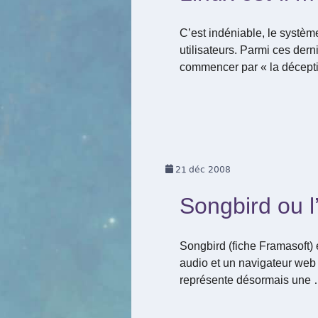
C’est indéniable, le systèm
utilisateurs. Parmi ces dern
commencer par « la décepti
21
déc 2008
Songbird ou l’
Songbird (fiche Framasoft) e
audio et un navigateur web b
représente désormais une