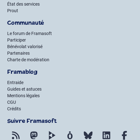
État des services
Prout
Communauté
Le forum de Framasoft
Participer
Bénévolat valorisé
Partenaires
Charte de modération
Framablog
Entraide
Guides et astuces
Mentions légales
CGU
Crédits
Suivre Framasoft
Flux RSS
Mastodon
PeerTube
Mobilizon
Bluesky
LinkedIn
Fac