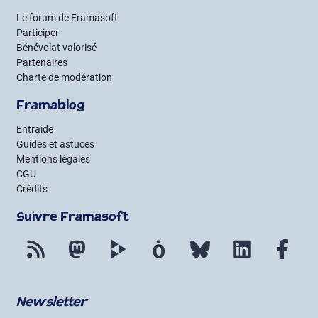
Le forum de Framasoft
Participer
Bénévolat valorisé
Partenaires
Charte de modération
Framablog
Entraide
Guides et astuces
Mentions légales
CGU
Crédits
Suivre Framasoft
Flux RSS
Mastodon
PeerTube
Mobilizon
Bluesky
LinkedIn
Fac
Newsletter