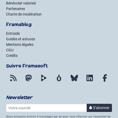
Bénévolat valorisé
Partenaires
Charte de modération
Framablog
Entraide
Guides et astuces
Mentions légales
CGU
Crédits
Suivre Framasoft
Flux RSS
Mastodon
PeerTube
Mobilizon
Bluesky
LinkedIn
Fac
Newsletter
Votre courriel
à la 
S’abonner
Nous envoyons environ 4 messages par an pour vous informer sur l’essentiel de