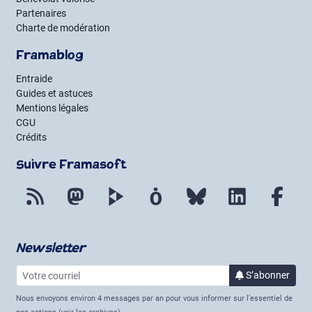
Partenaires
Charte de modération
Framablog
Entraide
Guides et astuces
Mentions légales
CGU
Crédits
Suivre Framasoft
Flux RSS
Mastodon
PeerTube
Mobilizon
Bluesky
LinkedIn
Fac
Newsletter
Votre courriel
à la 
S’abonner
Nous envoyons environ 4 messages par an pour vous informer sur l’essentiel de