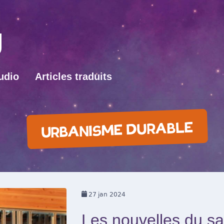
udio
Articles traduits
URBANISME DURABLE
27
jan 2024
Les nouvelles du s