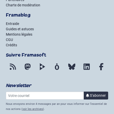
Charte de modération
Framablog
Entraide
Guides et astuces
Mentions légales
CGU
Crédits
Suivre Framasoft
Flux RSS
Mastodon
PeerTube
Mobilizon
Bluesky
LinkedIn
Fac
Newsletter
Votre courriel
à la 
S’abonner
Nous envoyons environ 4 messages par an pour vous informer sur l’essentiel de
nos actions (
voir les archives
).