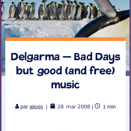
Delgarma – Bad Days
but good (and free)
music
28
mar 2008
Temps
par
alexis
|
|
1
min
de
lecture