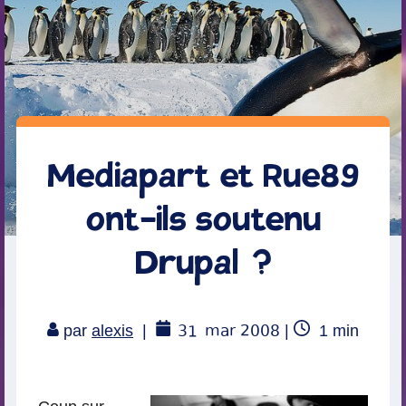
Mediapart et Rue89
ont-ils soutenu
Drupal ?
31
mar 2008
Temps
par
alexis
|
|
1
min
de
lecture