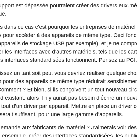
 support est dépassée pourraient créer des drivers eux-m
ue.
s dans ce cas c’est pourquoi les entreprises de matériel
s pour accéder à des appareils de même type. Ceci fonc
appareils de stockage USB par exemple), et je ne compr
 les interfaces avec d’autres matériels, tels que les ca
es interfaces standardisées fonctionnent. Pensez au PC
hissez un tant soit peu, vous devriez réaliser quelque chos
s pour des appareils de même type réduirait sensiblement
Comment ? Et bien, si ils conçoivent un tout nouveau circ
 existant, alors il n’y aurait pas besoin d’écrire un nouv
 tout d’un driver par appareil. Mettre en place un drive
 serait suffisant, pour une large gamme d’appareils.
demande aux fabricants de matériel ? J’aimerais voir des
ensemble, créer des interfaces standardisées, les publie