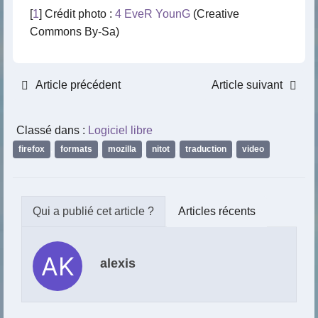
[
1
] Crédit photo :
4 EveR YounG
(Creative
Commons By-Sa)
Article précédent
Article suivant
Classé dans :
Logiciel libre
firefox
,
formats
,
mozilla
,
nitot
,
traduction
,
video
Articles récents
alexis