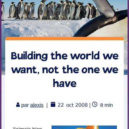
Building the world we
want, not the one we
have
22
oct 2008
Temps
par
alexis
|
|
8
min
de
lecture