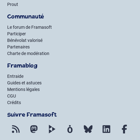
Prout
Communauté
Le forum de Framasoft
Participer
Bénévolat valorisé
Partenaires
Charte de modération
Framablog
Entraide
Guides et astuces
Mentions légales
CGU
Crédits
Suivre Framasoft
Flux RSS
Mastodon
PeerTube
Mobilizon
Bluesky
LinkedIn
Fac