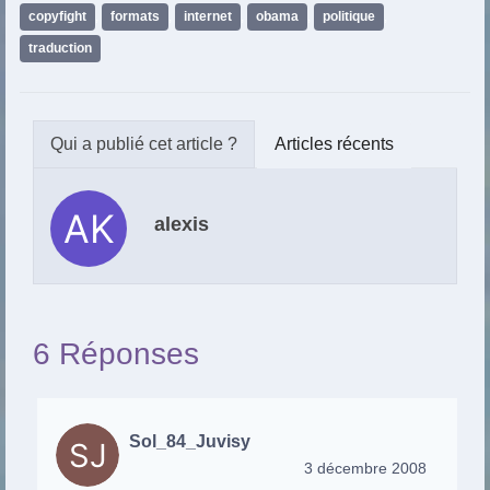
copyfight
,
formats
,
internet
,
obama
,
politique
,
traduction
Articles récents
alexis
6 Réponses
Sol_84_Juvisy
3 décembre 2008