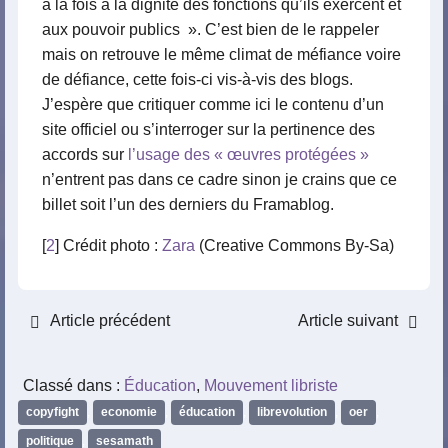
à la fois à la dignité des fonctions qu’ils exercent et
aux pouvoir publics ». C’est bien de le rappeler
mais on retrouve le même climat de méfiance voire
de défiance, cette fois-ci vis-à-vis des blogs.
J’espère que critiquer comme ici le contenu d’un
site officiel ou s’interroger sur la pertinence des
accords sur
l’usage des « œuvres protégées »
n’entrent pas dans ce cadre sinon je crains que ce
billet soit l’un des derniers du Framablog.
[
2
] Crédit photo :
Zara
(Creative Commons By-Sa)
Article précédent
Article suivant
Classé dans :
Éducation
,
Mouvement libriste
copyfight
,
economie
,
éducation
,
librevolution
,
oer
,
politique
,
sesamath