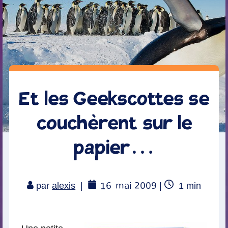
Et les Geekscottes se
couchèrent sur le
papier…
16
mai 2009
Temps
par
alexis
|
|
1
min
de
lecture