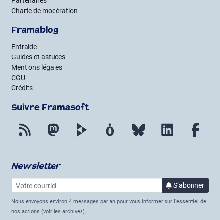
Partenaires
Charte de modération
Framablog
Entraide
Guides et astuces
Mentions légales
CGU
Crédits
Suivre Framasoft
Flux RSS
Mastodon
PeerTube
Mobilizon
Bluesky
LinkedIn
Fac
Newsletter
Votre courriel
à la 
S’abonner
Nous envoyons environ 4 messages par an pour vous informer sur l’essentiel de
nos actions (
voir les archives
).