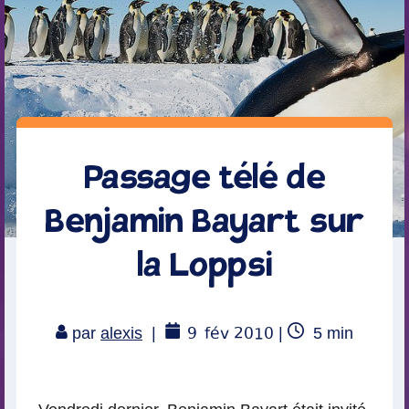
Passage télé de
Benjamin Bayart sur
la Loppsi
9
fév 2010
Temps
par
alexis
|
|
5
min
de
lecture