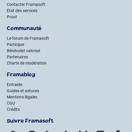
Contacter Framasoft
État des services
Prout
Communauté
Le forum de Framasoft
Participer
Bénévolat valorisé
Partenaires
Charte de modération
Framablog
Entraide
Guides et astuces
Mentions légales
CGU
Crédits
Suivre Framasoft
Flux RSS
Mastodon
PeerTube
Mobilizon
Bluesky
LinkedIn
Fac