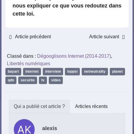
nous expliquer ce que vous redoutez dans
cette loi.
Article précédent
Article suivant
Classé dans :
Dégooglisons Internet (2014-2017)
,
Libertés numériques
bayart
,
internet
,
interview
,
loppsi
,
netneutrality
,
planet
,
qdn
,
securite
,
tv
,
video
Articles récents
alexis