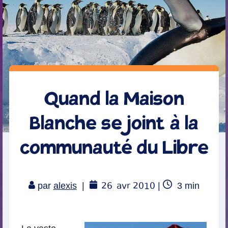
Quand la Maison
Blanche se joint à la
communauté du Libre
26
avr 2010
Temps
par
alexis
|
|
3
min
de
lecture