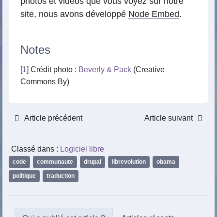
photos et vidéos que vous voyez sur notre
site, nous avons développé
Node Embed
.
Notes
[
1
] Crédit photo :
Beverly & Pack
(Creative
Commons By)
Article précédent
Article suivant
Classé dans :
Logiciel libre
code
,
communaute
,
drupal
,
librevolution
,
obama
,
politique
,
traduction