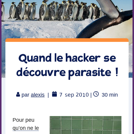
Quand le hacker se
découvre parasite !
7
sep 2010
Temps
par
alexis
|
|
30
min
de
lecture
Pour peu
qu’on ne le