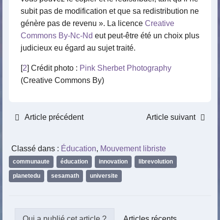
subit pas de modification et que sa redistribution ne
génère pas de revenu ». La licence
Creative
Commons By-Nc-Nd
eut peut-être été un choix plus
judicieux eu égard au sujet traité.
[
2
] Crédit photo :
Pink Sherbet Photography
(Creative Commons By)
Article précédent
Article suivant
Classé dans :
Éducation
,
Mouvement libriste
communaute
,
éducation
,
innovation
,
librevolution
,
planetedu
,
sesamath
,
universite
Articles récents