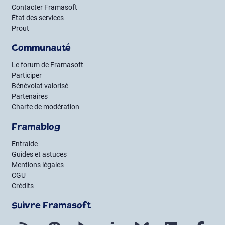
Contacter Framasoft
État des services
Prout
Communauté
Le forum de Framasoft
Participer
Bénévolat valorisé
Partenaires
Charte de modération
Framablog
Entraide
Guides et astuces
Mentions légales
CGU
Crédits
Suivre Framasoft
Flux RSS
Mastodon
PeerTube
Mobilizon
Bluesky
LinkedIn
Fac