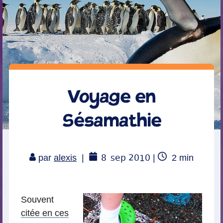
Voyage en
Sésamathie
8
sep 2010
Temps
par
alexis
|
|
2
min
de
lecture
Souvent
citée en ces