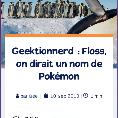
Geektionnerd : Floss,
on dirait un nom de
Pokémon
10
sep 2010
Temps
par
Gee
|
|
1
min
de
lecture