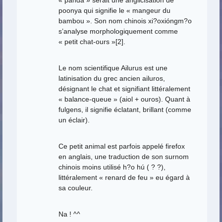
« panda » serait une anglicisation de
poonya qui signifie le « mangeur du
bambou ». Son nom chinois xi?oxióngm?o
s’analyse morphologiquement comme
« petit chat-ours »[2].
Le nom scientifique Ailurus est une
latinisation du grec ancien ailuros,
désignant le chat et signifiant littéralement
« balance-queue » (aiol + ouros). Quant à
fulgens, il signifie éclatant, brillant (comme
un éclair).
Ce petit animal est parfois appelé firefox
en anglais, une traduction de son surnom
chinois moins utilisé h?o hú ( ? ?),
littéralement « renard de feu » eu égard à
sa couleur.
Na ! ^^