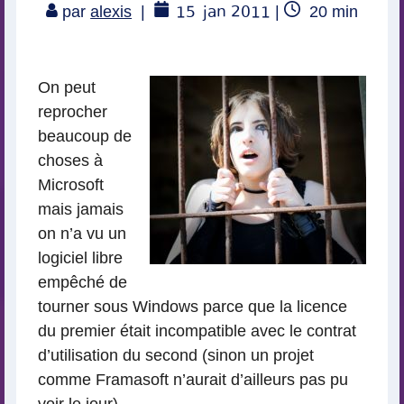
15
jan 2011
Temps
par
alexis
|
|
20
min
de
lecture
On peut
reprocher
beaucoup de
choses à
Microsoft
mais jamais
on n’a vu un
logiciel libre
empêché de
tourner sous Windows parce que la licence
du premier était incompatible avec le contrat
d’utilisation du second (sinon un projet
comme Framasoft n’aurait d’ailleurs pas pu