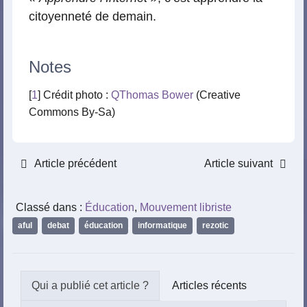
citoyenneté de demain.
Notes
[
1
] Crédit photo :
QThomas Bower
(Creative
Commons By-Sa)
Article précédent
Article suivant
Classé dans :
Éducation
,
Mouvement libriste
aful
,
debat
,
éducation
,
informatique
,
rezotic
Articles récents