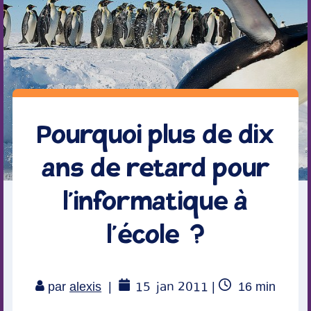
Pourquoi plus de dix
ans de retard pour
l’informatique à
l’école ?
15
jan 2011
Temps
par
alexis
|
|
16
min
de