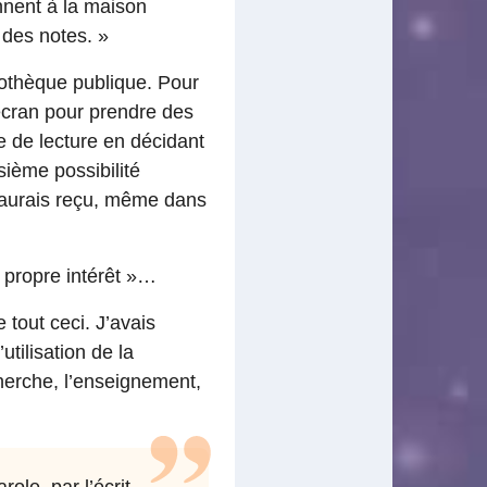
nnent à la maison
e des notes. »
iothèque publique. Pour
’écran pour prendre des
le de lecture en décidant
sième possibilité
 n’aurais reçu, même dans
 propre intérêt »…
 tout ceci. J’avais
utilisation de la
cherche, l’enseignement,
ole, par l’écrit