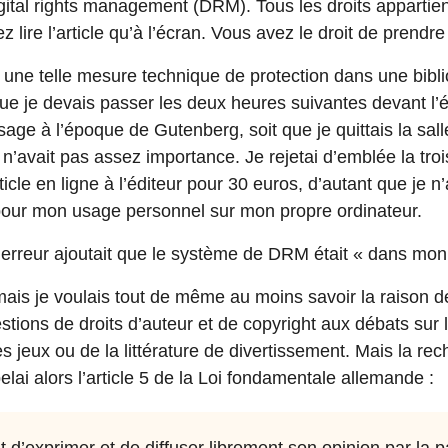
gital rights management (DRM). Tous les droits appartie
 lire l’article qu’à l’écran. Vous avez le droit de prendr
 une telle mesure technique de protection dans une bibl
t que je devais passer les deux heures suivantes devant l
sage à l’époque de Gutenberg, soit que je quittais la sal
n n’avait pas assez importance. Je rejetai d’emblée la troi
rticle en ligne à l’éditeur pour 30 euros, d’autant que je
pour mon usage personnel sur mon propre ordinateur.
’erreur ajoutait que le système de DRM était « dans mon
, mais je voulais tout de même au moins savoir la raison de
tions de droits d’auteur et de copyright aux débats sur l’
 jeux ou de la littérature de divertissement. Mais la re
lai alors l’article 5 de la Loi fondamentale allemande :
t d’exprimer et de diffuser librement son opinion par la par