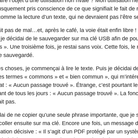
re l’objet d’une utilisation non rivale ? Mon utilisation n
rusquement pris conscience de ce que signifiait le fait de 
mme la lecture d’un texte, qui ne devraient pas l’être se
t pas de mal…et, après le café, la voie était enfin libre
ng, je décidai de le sauvegarder sur ma clé USB afin de pouv
 ». Une troisième fois, je restai sans voix. Cette fois, l
re sauvegardé.
es choses, je commençai à lire le texte. Puis je décidai d
s termes « commons » et « bien commun », qui m’intére
t : « Aucun passage trouvé ». Étrange, c’est pourtant le s
ant de tous les jours : « Aucun passage trouvé ». La fon
it pas.
dai de ne copier qu’une seule phrase importante, que je s
coller ensuite sur ma clé. Encore une fois, un message d
ication décisive : « Il s’agit d’un PDF protégé par un sys