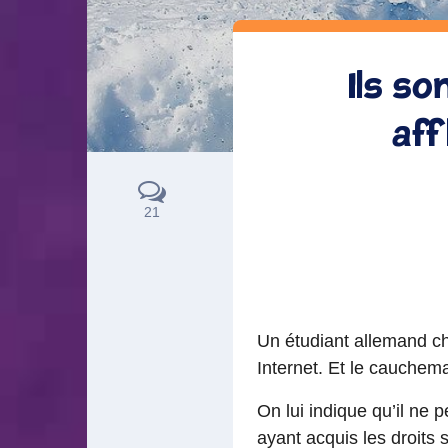
Ils so
aff
21
Un étudiant allemand ch
Internet. Et le cauch
On lui indique qu’il ne 
ayant acquis les droits s