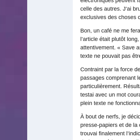
électroniques peuvent fai
celle des autres. J’ai b
exclusives des choses co
Bon, un café ne me ferai
l’article était plutôt lo
attentivement. « Save as
texte ne pouvait pas êt
Contraint par la force d
passages comprenant le
particulièrement. Résulta
testai avec un mot cour
plein texte ne fonctionna
À bout de nerfs, je déci
presse-papiers et de la 
trouvai finalement l’ind