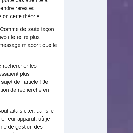
e porte pas atteinte à
rendre rares et
lon cette théorie.
 ! Comme de toute façon
oir le relire plus
e message m’apprit que le
e rechercher les
ssaient plus
ujet de l’article ! Je
ction de recherche en
ouhaitais citer, dans le
’erreur apparut, où je
tème de gestion des