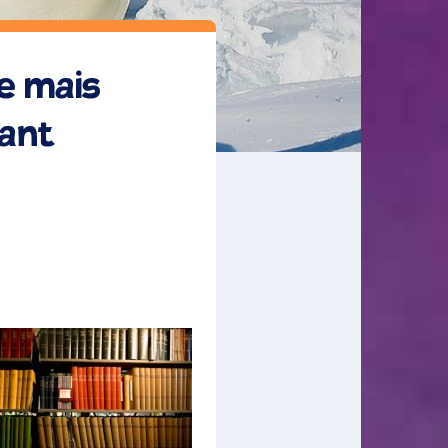
le mais
iant