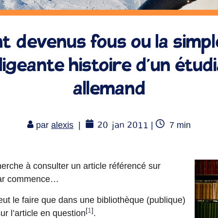
nt devenus fous ou la simp
ligeante histoire d’un étud
allemand
20
jan 2011
Temps
par
alexis
|
|
7
min
de
lecture
erche à consulter un article référencé sur
emar commence…
peut le faire que dans une bibliothèque (publique)
[
1
]
ur l’article en question
.