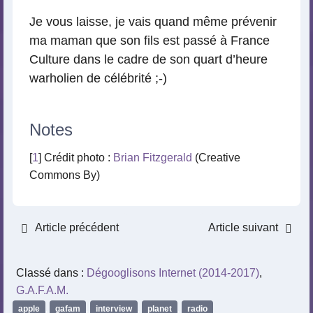
Je vous laisse, je vais quand même prévenir
ma maman que son fils est passé à France
Culture dans le cadre de son quart d’heure
warholien de célébrité ;-)
Notes
[
1
] Crédit photo :
Brian Fitzgerald
(Creative
Commons By)
Article précédent
Article suivant
Classé dans :
Dégooglisons Internet (2014-2017)
,
G.A.F.A.M.
apple
,
gafam
,
interview
,
planet
,
radio