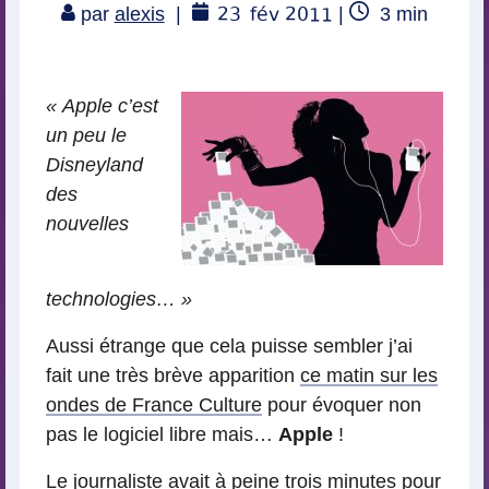
23
fév 2011
Temps
par
alexis
|
|
3
min
de
lecture
« Apple c’est
un peu le
Disneyland
des
nouvelles
technologies… »
Aussi étrange que cela puisse sembler j’ai
fait une très brève apparition
ce matin sur les
ondes de France Culture
pour évoquer non
pas le logiciel libre mais…
Apple
!
Le journaliste avait à peine trois minutes pour