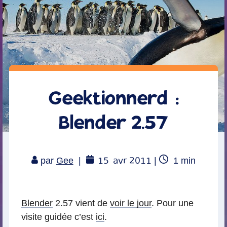
Geektionnerd :
Blender 2.57
15
avr 2011
Temps
par
Gee
|
|
1
min
de
lecture
Blender
2.57 vient de
voir le jour
. Pour une
visite guidée c’est
ici
.