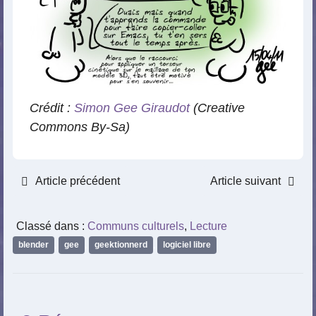
Crédit :
Simon Gee Giraudot
(Creative
Commons By-Sa)
Article précédent
Article suivant
Classé dans :
Communs culturels
,
Lecture
blender
,
gee
,
geektionnerd
,
logiciel libre