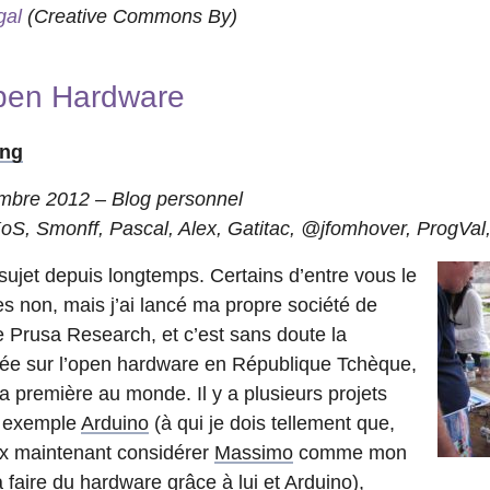
gal
(Creative Commons By)
Open Hardware
ing
mbre 2012 – Blog personnel
 KoS, Smonff, Pascal, Alex, Gatitac, @jfomhover, ProgVa
 sujet depuis longtemps. Certains d’entre vous le
es non, mais j’ai lancé ma propre société de
 Prusa Research, et c’est sans doute la
sée sur l’open hardware en République Tchèque,
a première au monde. Il y a plusieurs projets
ar exemple
Arduino
(à qui je dois tellement que,
x maintenant considérer
Massimo
comme mon
faire du hardware grâce à lui et Arduino),