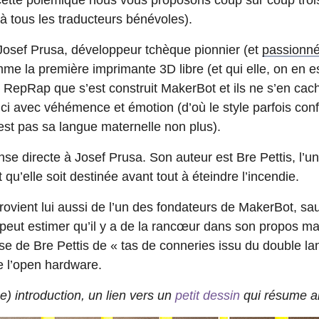
ette polémique nous vous proposons coup sur coup trois
 à tous les traducteurs bénévoles).
osef Prusa, développeur tchèque pionnier (et
passionn
me la première imprimante 3D libre (et qui elle, on en est
te RepRap que s’est construit MakerBot et ils ne s’en cach
 ici avec véhémence et émotion (d’où le style parfois confu
est pas sa langue maternelle non plus).
se directe à Josef Prusa. Son auteur est Bre Pettis, l’u
qu’elle soit destinée avant tout à éteindre l’incendie.
rovient lui aussi de l’un des fondateurs de MakerBot, sauf
 peut estimer qu’il y a de la rancœur dans son propos ma
onse de Bre Pettis de « tas de conneries issu du double l
 l’open hardware.
ue) introduction, un lien vers un
petit dessin
qui résume am