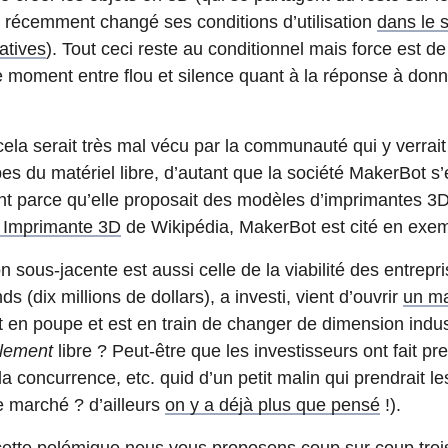
a récemment changé ses conditions d’utilisation
dans le 
atives
). Tout ceci reste au conditionnel mais force est d
moment entre flou et silence quant à la réponse à donn
 cela serait très mal vécu par la communauté qui y verra
pes du matériel libre, d’autant que la société MakerBot s’
t parce qu’elle proposait des modèles d’imprimantes 3D
e Imprimante 3D
de Wikipédia, MakerBot est cité en exemp
on sous-jacente est aussi celle de la viabilité des entrepri
 (dix millions de dollars), a investi, vient d’ouvrir
un ma
en poupe et est en train de changer de dimension industr
alement
libre ? Peut-être que les investisseurs ont fait pr
 la concurrence, etc. quid d’un petit malin qui prendrait l
e marché ? d’ailleurs
on y a déjà plus que pensé
!).