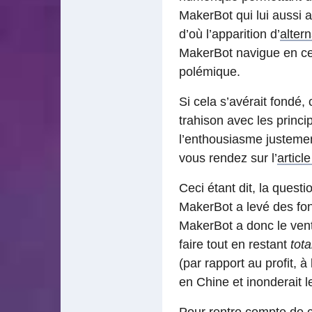
MakerBot qui lui aussi 
d’où l’apparition d’
altern
MakerBot navigue en ce 
polémique.
Si cela s’avérait fondé,
trahison avec les princi
l’enthousiasme justemen
vous rendez sur l’
articl
Ceci étant dit, la questi
MakerBot a levé des fonds
MakerBot a donc le vent 
faire tout en restant
tot
(par rapport au profit, à
en Chine et inonderait l