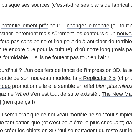
puisque ses sources (c’est-à-dire ses plans de fabricati
i
potentiellement prêt
pour…
changer le monde
(ou tout 
ssiner lentement mais sûrement les contours d’un
nouvea
ra pas sans peine et l’on peut déjà anticiper de terrible
(pire encore que pour la culture), d’où notre long (mais pa
 formidable… s’ils ne foutent pas tout en l’air !
.
ourd’hui ? L’un des fers de lance de l’impression 3D, la 
sortie de son nouveau modèle, la
« Replicator 2 »
(cf ph
vidéo
promotionnelle elle semble en effet
bien plus mieu
agazine
Wired
s’en est tout de suite extasié :
The New Mak
d
(rien que ça !)
, il semblerait que ce nouveau modèle ne soit tout simple
 fabrication que (et c’est peut-être le plus choquant) dan
créer les objets en 3D (qui se partagent du reste sur le