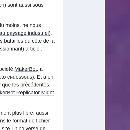
on) sont aussi sous
du moins, ne nous
u paysage industriel
).
s batailles du côté de la
ssionnant) article :
société
MakerBot
, a
oto ci-dessous). Et à en
x
que les précédentes,
erBot Replicator Might
ment plus libre, aussi
s le format de fichier
 site
Thingiverse
de