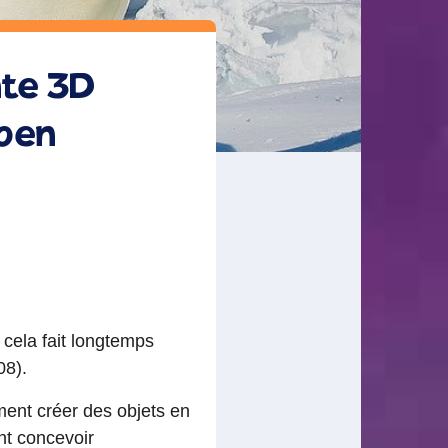
nte 3D
open
, cela fait longtemps
08).
ent créer des objets en
nt concevoir