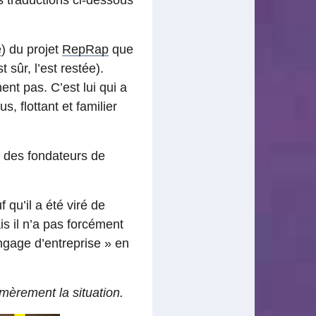
 traductions ci-dessous
é
) du projet
RepRap
que
 sûr, l’est restée).
ent pas. C’est lui qui a
s, flottant et familier
n des fondateurs de
 qu’il a été viré de
is il n’a pas forcément
angage d’entreprise » en
èrement la situation.