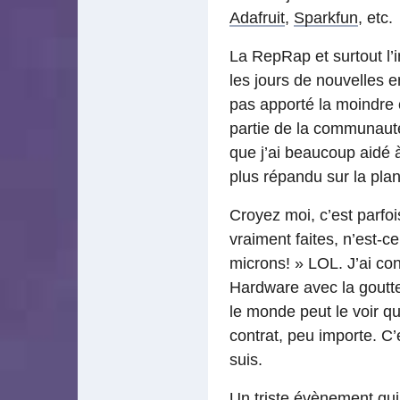
Adafruit
,
Sparkfun
, etc.
La RepRap et surtout l’i
les jours de nouvelles e
pas apporté la moindre co
partie de la communaut
que j’ai beaucoup aidé à
plus répandu sur la plan
Croyez moi, c’est parfo
vraiment faites, n’est-
microns! » LOL. J’ai c
Hardware avec la goutte
le monde peut le voir q
contrat, peu importe. C
suis.
Un triste évènement qui 