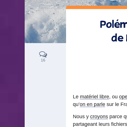
Polém
de 
16
Le
matériel libre
, ou
ope
qu’
on en parle
sur le Fr
Nous y
croyons
parce qu
partageant leurs fichie