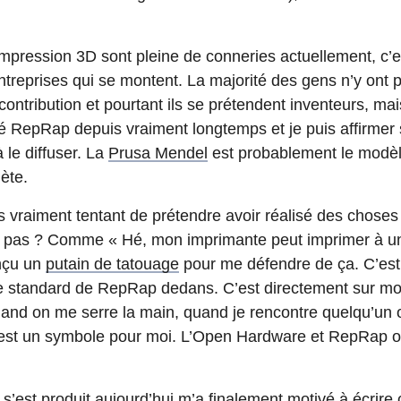
mpression 3D sont pleine de conneries actuellement, c’est 
ntreprises qui se montent. La majorité des gens n’y ont p
ntribution et pourtant ils se prétendent inventeurs, mais fi
é RepRap depuis vraiment longtemps et je puis affirmer
 le diffuser. La
Prusa Mendel
est probablement le modèl
ète.
is vraiment tentant de prétendre avoir réalisé des chose
ce pas ? Comme « Hé, mon imprimante peut imprimer à un
onçu un
putain de tatouage
pour me défendre de ça. C’est
 standard de RepRap dedans. C’est directement sur mon 
uand on me serre la main, quand je rencontre quelqu’un 
’est un symbole pour moi. L’Open Hardware et RepRap on
s’est produit aujourd’hui m’a finalement motivé à écrire 