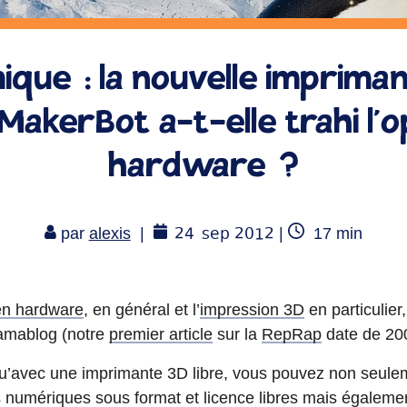
ique : la nouvelle imprima
MakerBot a-t-elle trahi l’
hardware ?
24
sep 2012
Temps
par
alexis
|
|
17
min
de
lecture
n hardware
, en général et l’
impression 3D
en particulier
amablog (notre
premier article
sur la
RepRap
date de 20
’avec une imprimante 3D libre, vous pouvez non seulem
rs numériques sous format et licence libres mais égaleme