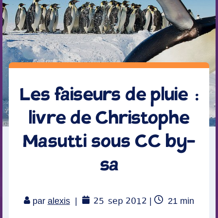
Les faiseurs de pluie :
livre de Christophe
Masutti sous CC by-
sa
25
sep 2012
Temps
par
alexis
|
|
21
min
de