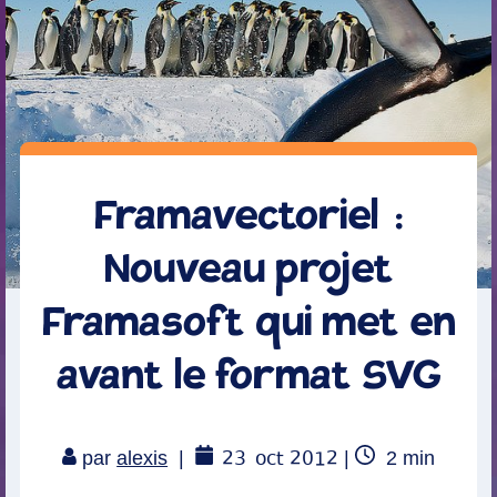
Framavectoriel :
Nouveau projet
Framasoft qui met en
avant le format SVG
23
oct 2012
Temps
par
alexis
|
|
2
min
de