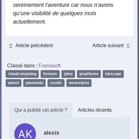
sereinement l’aventure car nous n’avons
qu’une visibilité de quelques mois
actuellement.
Article précédent
Article suivant
Classé dans :
Framasoft
cloudcomputing
,
formats
,
gimp
,
graphisme
,
inkscape
,
planet
,
planetedu
,
rezotic
,
weneedyou
Articles récents
alexis