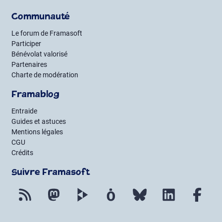
Communauté
Le forum de Framasoft
Participer
Bénévolat valorisé
Partenaires
Charte de modération
Framablog
Entraide
Guides et astuces
Mentions légales
CGU
Crédits
Suivre Framasoft
Flux RSS
Mastodon
PeerTube
Mobilizon
Bluesky
LinkedIn
Fac