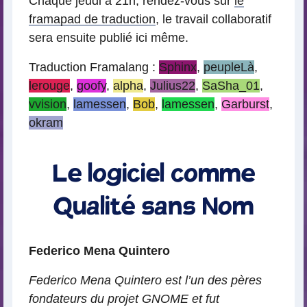
Chaque jeudi à 21h, rendez-vous sur
le
framapad de traduction
, le travail collaboratif
sera ensuite publié ici même.
Traduction Framalang :
Sphinx
,
peupleLà
,
lerouge
,
goofy
,
alpha
,
Julius22
,
SaSha_01
,
vvision
,
lamessen
,
Bob
,
lamessen
,
Garburst
,
okram
Le logiciel comme
Qualité sans Nom
Federico Mena Quintero
Federico Mena Quintero est l’un des pères
fondateurs du projet GNOME et fut