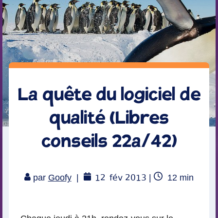
La quête du logiciel de
qualité (Libres
conseils 22a/42)
12
fév 2013
Temps
par
Goofy
|
|
12
min
de
lecture