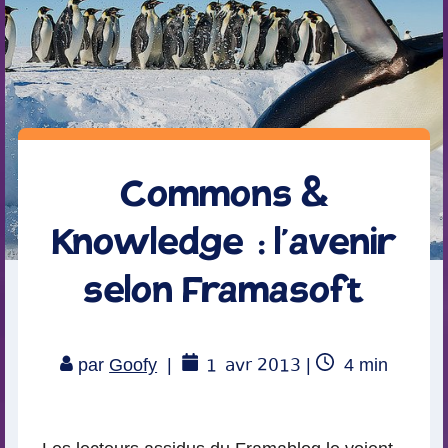
Commons &
Knowledge : l’avenir
selon Framasoft
1
avr 2013
Temps
par
Goofy
|
|
4
min
de
lecture